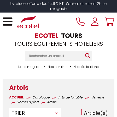
Panneau de gestion des cookies
Livraison offerte dès 249€ HT d’achat et retrait 2h en
magasin
ECOTEL
TOURS
TOURS EQUIPEMENTS HOTELIERS
Notre magasin
Nos horaires
Nos réalisations
Artois
ACCUEIL
Catalogue
Arts de la table
Verrerie
Verres à pied
Artois
1
TRIER
Article(s)