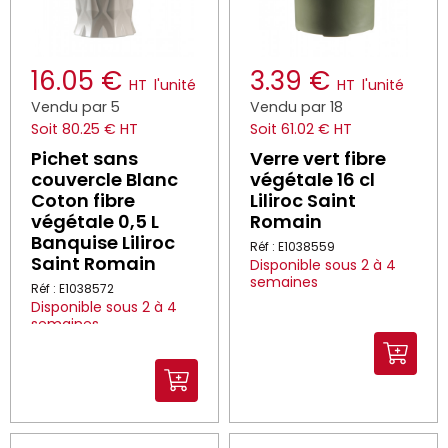
16.05 €
3.39 €
HT
l'unité
HT
l'unité
Vendu par 5
Vendu par 18
Soit 80.25 € HT
Soit 61.02 € HT
Pichet sans
Verre vert fibre
couvercle Blanc
végétale 16 cl
Coton fibre
Liliroc Saint
végétale 0,5 L
Romain
Banquise Liliroc
Réf : E1038559
Saint Romain
Disponible sous 2 à 4
semaines
Réf : E1038572
Disponible sous 2 à 4
semaines