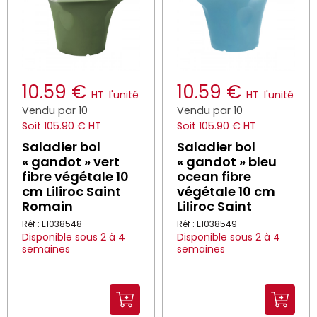
10.59 €
10.59 €
HT
l'unité
HT
l'unité
Vendu par 10
Vendu par 10
Soit 105.90 € HT
Soit 105.90 € HT
Saladier bol
Saladier bol
« gandot » vert
« gandot » bleu
fibre végétale 10
ocean fibre
cm Liliroc Saint
végétale 10 cm
Romain
Liliroc Saint
Réf : E1038548
Réf : E1038549
Disponible sous 2 à 4
Disponible sous 2 à 4
semaines
semaines