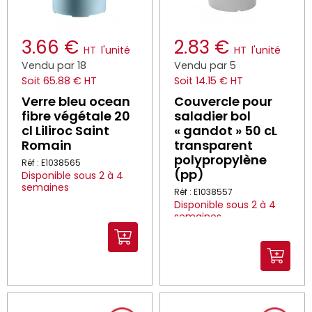
3.66 €
2.83 €
HT
l'unité
HT
l'unité
Vendu par 18
Vendu par 5
Soit 65.88 € HT
Soit 14.15 € HT
Verre bleu ocean
Couvercle pour
fibre végétale 20
saladier bol
cl Liliroc Saint
« gandot » 50 cL
Romain
transparent
polypropylène
Réf : E1038565
(pp)
Disponible sous 2 à 4
semaines
Réf : E1038557
Disponible sous 2 à 4
semaines