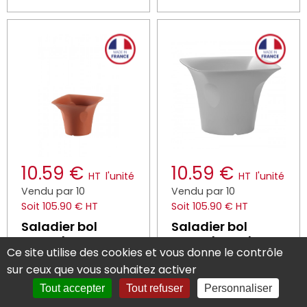
10.59 €
10.59 €
HT
l'unité
HT
l'unité
Vendu par 10
Vendu par 10
Soit 105.90 € HT
Soit 105.90 € HT
Saladier bol
Saladier bol
« gandot »
« gandot » Blanc
Ce site utilise des cookies et vous donne le contrôle
terracotta fibre
Coton fibre
végétale 10 cm
végétale 10 cm
sur ceux que vous souhaitez activer
Liliroc Saint
Liliroc Saint
Tout accepter
Tout refuser
Personnaliser
Réf : E1038550
Réf : E1038551