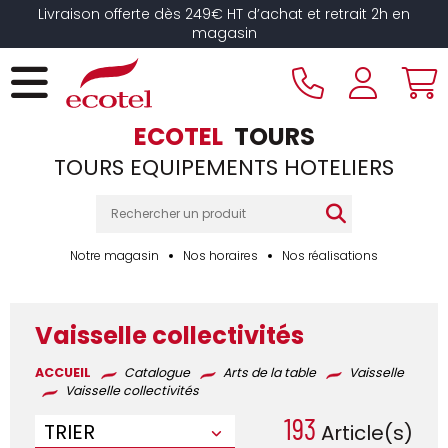
Panneau de gestion des cookies
Livraison offerte dès 249€ HT d’achat et retrait 2h en
magasin
ECOTEL
TOURS
TOURS EQUIPEMENTS HOTELIERS
Notre magasin
Nos horaires
Nos réalisations
Vaisselle collectivités
ACCUEIL
Catalogue
Arts de la table
Vaisselle
Vaisselle collectivités
193
TRIER
Article(s)