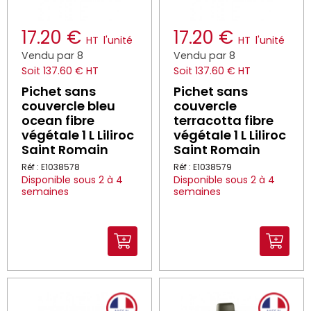
17.20 €
17.20 €
HT
l'unité
HT
l'unité
Vendu par 8
Vendu par 8
Soit 137.60 € HT
Soit 137.60 € HT
Pichet sans
Pichet sans
couvercle bleu
couvercle
ocean fibre
terracotta fibre
végétale 1 L Liliroc
végétale 1 L Liliroc
Saint Romain
Saint Romain
Réf : E1038578
Réf : E1038579
Disponible sous 2 à 4
Disponible sous 2 à 4
semaines
semaines