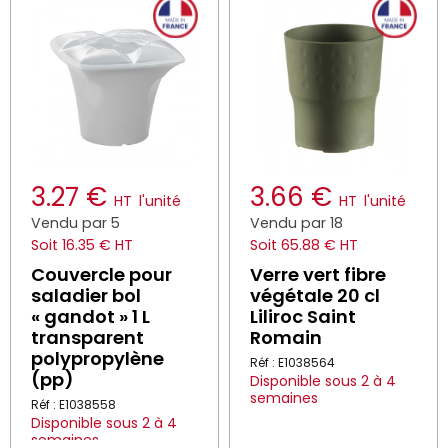
3.27 €
3.66 €
HT
l'unité
HT
l'unité
Vendu par 5
Vendu par 18
Soit 16.35 € HT
Soit 65.88 € HT
Couvercle pour
Verre vert fibre
saladier bol
végétale 20 cl
« gandot » 1 L
Liliroc Saint
transparent
Romain
polypropylène
Réf : E1038564
(pp)
Disponible sous 2 à 4
semaines
Réf : E1038558
Disponible sous 2 à 4
semaines