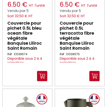
6.50 €
6.50 €
HT
l'unité
HT
l'unité
Vendu par 5
Vendu par 5
Soit 32.50 € HT
Soit 32.50 € HT
Couvercle pour
Couvercle pour
pichet 0.5L bleu
pichet 0.5L
ocean fibre
terracotta fibre
végétale
végétale
Banquise Liliroc
Banquise Liliroc
Saint Romain
Saint Romain
Réf : E1038574
Réf : E1038575
Disponible sous 2 à 4
Disponible sous 2 à 4
semaines
semaines