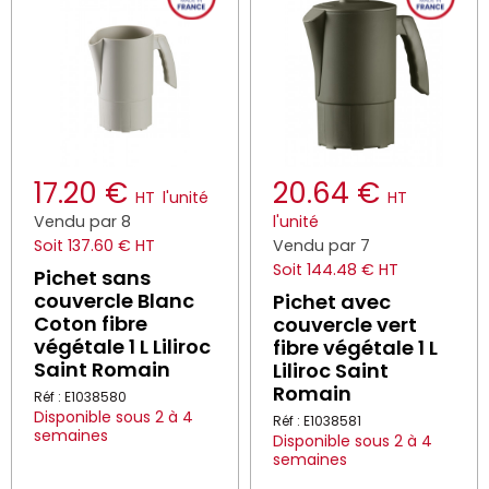
17.20 €
20.64 €
HT
l'unité
HT
Vendu par 8
l'unité
Soit 137.60 € HT
Vendu par 7
Soit 144.48 € HT
Pichet sans
couvercle Blanc
Pichet avec
Coton fibre
couvercle vert
végétale 1 L Liliroc
fibre végétale 1 L
Saint Romain
Liliroc Saint
Romain
Réf : E1038580
Disponible sous 2 à 4
Réf : E1038581
semaines
Disponible sous 2 à 4
semaines