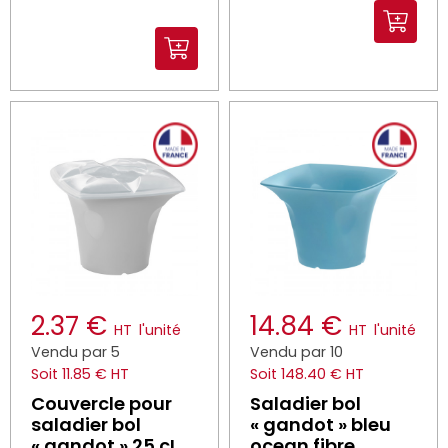
2.37 €
14.84 €
HT
l'unité
HT
l'unité
Vendu par 5
Vendu par 10
Soit 11.85 € HT
Soit 148.40 € HT
Couvercle pour
Saladier bol
saladier bol
« gandot » bleu
« gandot » 25 cL
ocean fibre