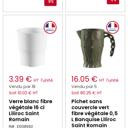
3.39 €
16.05 €
HT
l'unité
HT
l'unité
Vendu par 18
Vendu par 5
Soit 61.02 € HT
Soit 80.25 € HT
Verre blanc fibre
Pichet sans
végétale 16 cl
couvercle vert
Liliroc Saint
fibre végétale 0,5
Romain
L Banquise Liliroc
Saint Romain
Réf : E1038563