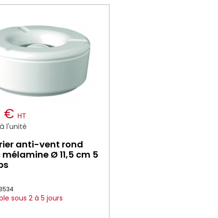
0 €
HT
 l'unité
ier anti-vent rond
 mélamine Ø 11,5 cm 5
ps
13534
ble sous 2 à 5 jours