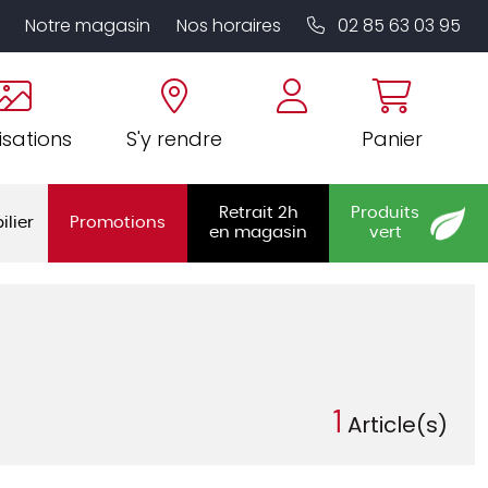
Notre magasin
Nos horaires
02 85 63 03 95
isations
S'y rendre
Panier
Retrait 2h
Produits
ilier
Promotions
en magasin
vert
1
Article(s)