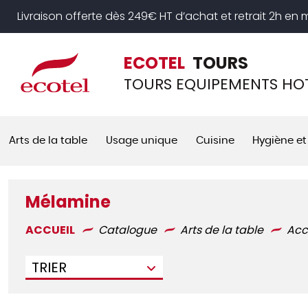
Panneau de gestion des cookies
Livraison offerte dès 249€ HT d’achat et retrait 2h en
ECOTEL
TOURS
TOURS EQUIPEMENTS HOT
Arts de la table
Usage unique
Cuisine
Hygiène et
Mélamine
ACCUEIL
Catalogue
Arts de la table
Acc
TRIER