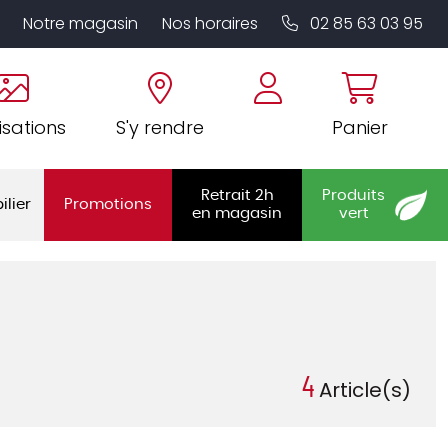
Notre magasin
Nos horaires
02 85 63 03 95
isations
S'y rendre
Panier
Retrait 2h
Produits
ilier
Promotions
en magasin
vert
4
Article(s)