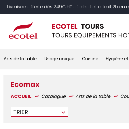
Panneau de gestion des cookies
Livraison offerte dès 249€ HT d’achat et retrait 2h en
ECOTEL
TOURS
TOURS EQUIPEMENTS HOT
Arts de la table
Usage unique
Cuisine
Hygiène et
Ecomax
ACCUEIL
Catalogue
Arts de la table
Cou
TRIER