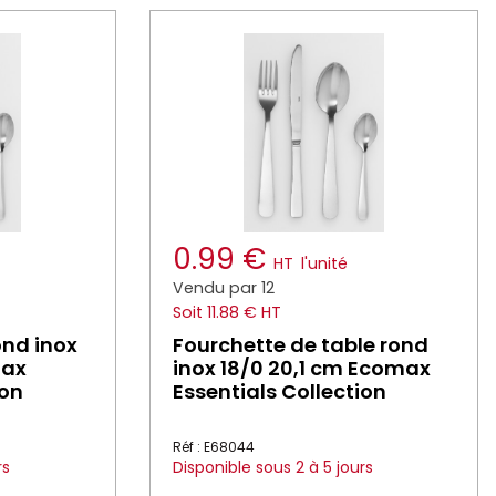
0.99 €
HT
l'unité
Vendu par 12
Soit 11.88 € HT
ond inox
Fourchette de table rond
max
inox 18/0 20,1 cm Ecomax
ion
Essentials Collection
Réf : E68044
rs
Disponible sous 2 à 5 jours