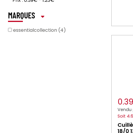
Prix :
0.39€
-
1.23€
MARQUES
essentialcollection (4)
0.3
Vendu 
Soit 4.
Cuill
18/0 