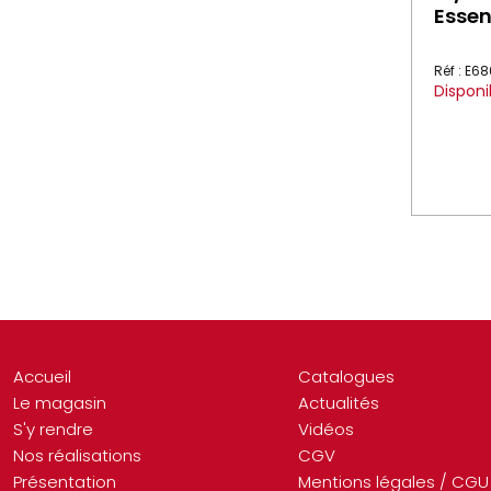
Essen
Réf : E6
Disponi
Accueil
Catalogues
Le magasin
Actualités
S'y rendre
Vidéos
Nos réalisations
CGV
Présentation
Mentions légales / CGU