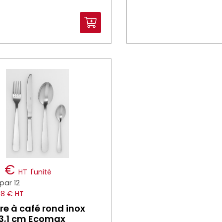
9 €
HT
l'unité
par 12
68 € HT
ère à café rond inox
13,1 cm Ecomax