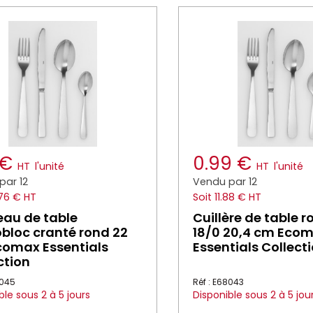
 €
0.99 €
HT
l'unité
HT
l'unité
par 12
Vendu par 12
.76 € HT
Soit 11.88 € HT
au de table
Cuillère de table r
loc cranté rond 22
18/0 20,4 cm Eco
omax Essentials
Essentials Collect
ction
8045
Réf : E68043
ble sous 2 à 5 jours
Disponible sous 2 à 5 jou