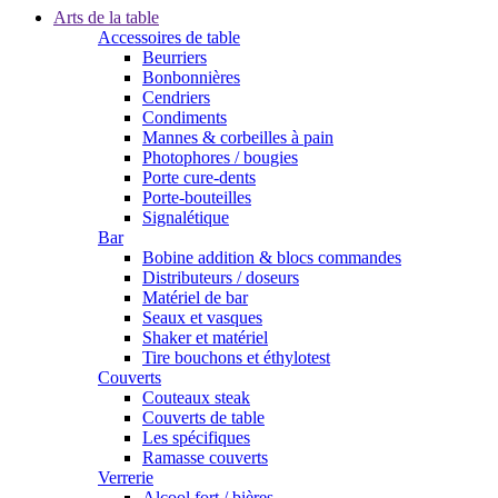
Arts de la table
Accessoires de table
Beurriers
Bonbonnières
Cendriers
Condiments
Mannes & corbeilles à pain
Photophores / bougies
Porte cure-dents
Porte-bouteilles
Signalétique
Bar
Bobine addition & blocs commandes
Distributeurs / doseurs
Matériel de bar
Seaux et vasques
Shaker et matériel
Tire bouchons et éthylotest
Couverts
Couteaux steak
Couverts de table
Les spécifiques
Ramasse couverts
Verrerie
Alcool fort / bières