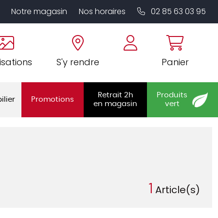
Notre magasin
Nos horaires
02 85 63 03 95
isations
S'y rendre
Panier
Retrait 2h
Produits
ilier
Promotions
en magasin
vert
1
Article(s)