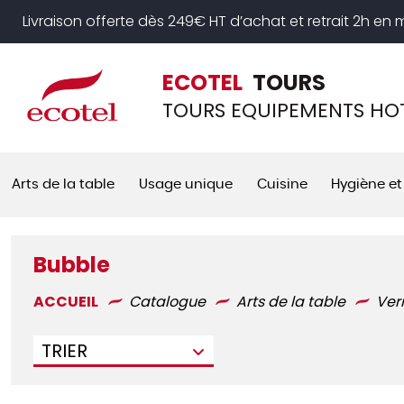
Panneau de gestion des cookies
Livraison offerte dès 249€ HT d’achat et retrait 2h en
ECOTEL
TOURS
TOURS EQUIPEMENTS HOT
Arts de la table
Usage unique
Cuisine
Hygiène et
Bubble
ACCUEIL
Catalogue
Arts de la table
Ver
TRIER