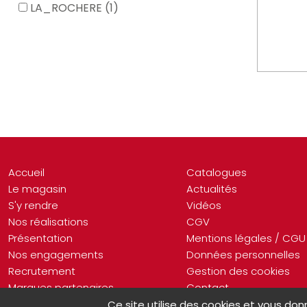
LA_ROCHERE (1)
Accueil
Catalogues
Le magasin
Actualités
S'y rendre
Vidéos
Nos réalisations
CGV
Présentation
Mentions légales / CGU
Nos engagements
Données personnelles
Recrutement
Gestion des cookies
Marques partenaires
Contact
Ce site utilise des cookies et vous don