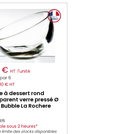
0 €
HT
l'unité
par 6
.80 € HT
 à dessert rond
parent verre pressé Ø
 Bubble La Rochere
315
ble sous 2 heures*
 limite des stocks disponibles