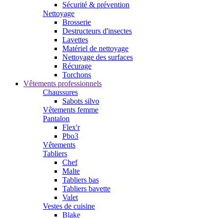
Sécurité & prévention
Nettoyage
Brosserie
Destructeurs d'insectes
Lavettes
Matériel de nettoyage
Nettoyage des surfaces
Récurage
Torchons
Vêtements professionnels
Chaussures
Sabots silvo
Vêtements femme
Pantalon
Flex'r
Pbo3
Vêtements
Tabliers
Chef
Malte
Tabliers bas
Tabliers bavette
Valet
Vestes de cuisine
Blake