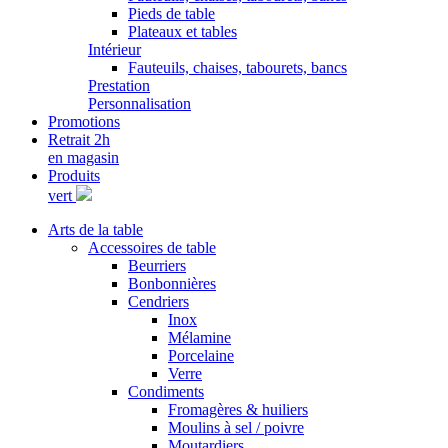
Pieds de table
Plateaux et tables
Intérieur
Fauteuils, chaises, tabourets, bancs
Prestation
Personnalisation
Promotions
Retrait 2h
en magasin
Produits
vert
Arts de la table
Accessoires de table
Beurriers
Bonbonnières
Cendriers
Inox
Mélamine
Porcelaine
Verre
Condiments
Fromagères & huiliers
Moulins à sel / poivre
Moutardiers