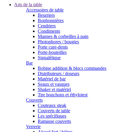
Arts de la table
Accessoires de table
Beurriers
Bonbonnières
Cendriers
Condiments
Mannes & corbeilles à pain
Photophores / bougies
Porte cure-dents
Porte-bouteilles
Signalétique
Bar
Bobine addition & blocs commandes
Distributeurs / doseurs
Matériel de bar
Seaux et vasques
Shaker et matériel
Tire bouchons et éthylotest
Couverts
Couteaux steak
Couverts de table
Les spécifiques
Ramasse couverts
Verrerie
Alcool fort / bières