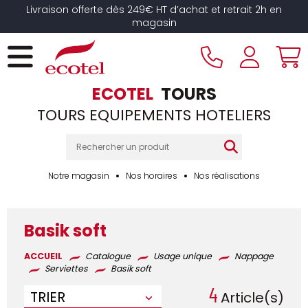
Panneau de gestion des cookies
Livraison offerte dès 249€ HT d’achat et retrait 2h en
magasin
ECOTEL
TOURS
TOURS EQUIPEMENTS HOTELIERS
Notre magasin
Nos horaires
Nos réalisations
Basik soft
ACCUEIL
Catalogue
Usage unique
Nappage
Serviettes
Basik soft
4
TRIER
Article(s)