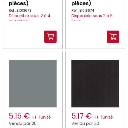
pièces)
pièces)
Réf : E1013673
Réf : E1013674
Disponible sous 2 à 4
Disponible sous 2 à 5
semaines
jours
5.15 €
5.17 €
HT
l'unité
HT
l'unité
Vendu par 20
Vendu par 20