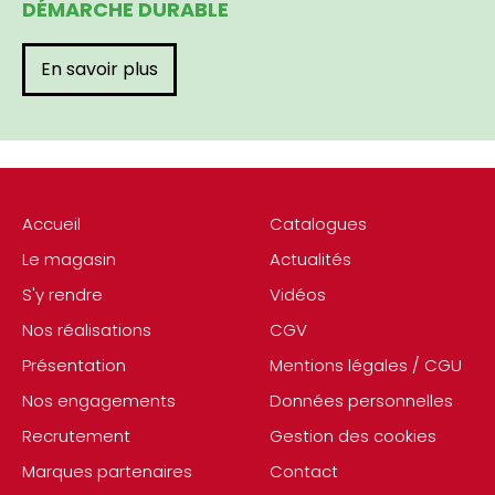
DÉMARCHE DURABLE
En savoir plus
Accueil
Catalogues
Le magasin
Actualités
S'y rendre
Vidéos
Nos réalisations
CGV
Présentation
Mentions légales / CGU
Nos engagements
Données personnelles
Recrutement
Gestion des cookies
Marques partenaires
Contact