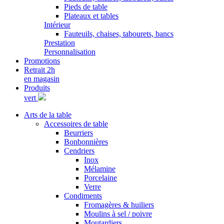
Pieds de table
Plateaux et tables
Intérieur
Fauteuils, chaises, tabourets, bancs
Prestation
Personnalisation
Promotions
Retrait 2h
en magasin
Produits
vert
Arts de la table
Accessoires de table
Beurriers
Bonbonnières
Cendriers
Inox
Mélamine
Porcelaine
Verre
Condiments
Fromagères & huiliers
Moulins à sel / poivre
Moutardiers