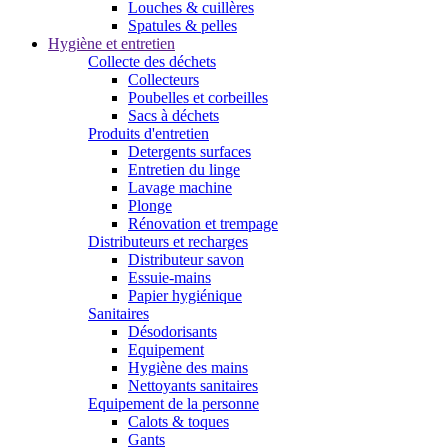
Louches & cuillères
Spatules & pelles
Hygiène et entretien
Collecte des déchets
Collecteurs
Poubelles et corbeilles
Sacs à déchets
Produits d'entretien
Detergents surfaces
Entretien du linge
Lavage machine
Plonge
Rénovation et trempage
Distributeurs et recharges
Distributeur savon
Essuie-mains
Papier hygiénique
Sanitaires
Désodorisants
Equipement
Hygiène des mains
Nettoyants sanitaires
Equipement de la personne
Calots & toques
Gants