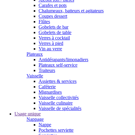
Carafes et pots
Chalumeaux, batteurs et agitateurs
Coupes dessert
Flûtes
Gobelets de bar
Gobelets de table
Verres à cocktail
Verres à pied
Vin au verre
Plateaux
Antidérapants/limonadiers
Plateaux self-service
Traiteurs
Vaisselle
Assiettes & services
Caféterie
Mignardises
Vaisselle collectivités
Vaisselle culinaire
Vaisselle de spécialités
Usage unique
Nappage
Nappe
Pochettes serviette