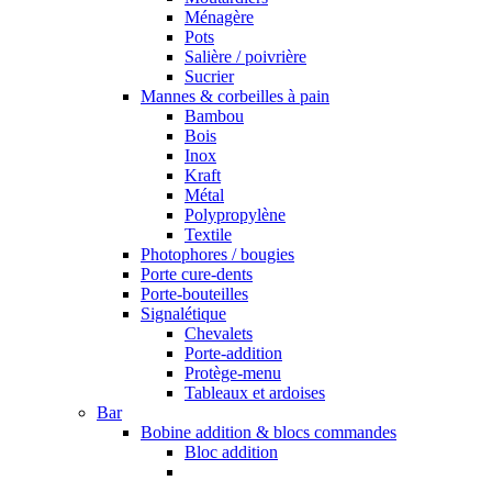
Ménagère
Pots
Salière / poivrière
Sucrier
Mannes & corbeilles à pain
Bambou
Bois
Inox
Kraft
Métal
Polypropylène
Textile
Photophores / bougies
Porte cure-dents
Porte-bouteilles
Signalétique
Chevalets
Porte-addition
Protège-menu
Tableaux et ardoises
Bar
Bobine addition & blocs commandes
Bloc addition