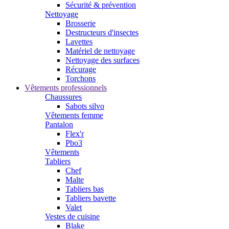
Sécurité & prévention
Nettoyage
Brosserie
Destructeurs d'insectes
Lavettes
Matériel de nettoyage
Nettoyage des surfaces
Récurage
Torchons
Vêtements professionnels
Chaussures
Sabots silvo
Vêtements femme
Pantalon
Flex'r
Pbo3
Vêtements
Tabliers
Chef
Malte
Tabliers bas
Tabliers bavette
Valet
Vestes de cuisine
Blake