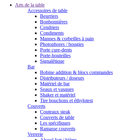
Arts de la table
Accessoires de table
Beurriers
Bonbonnières
Cendriers
Condiments
Mannes & corbeilles à pain
Photophores / bougies
Porte cure-dents
Porte-bouteilles
Signalétique
Bar
Bobine addition & blocs commandes
Distributeurs / doseurs
Matériel de bar
Seaux et vasques
Shaker et matériel
Tire bouchons et éthylotest
Couverts
Couteaux steak
Couverts de table
Les spécifiques
Ramasse couverts
Verrerie
Alcool fort / bières