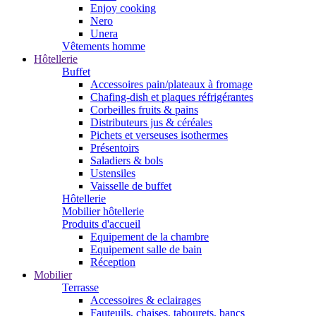
Enjoy cooking
Nero
Unera
Vêtements homme
Hôtellerie
Buffet
Accessoires pain/plateaux à fromage
Chafing-dish et plaques réfrigérantes
Corbeilles fruits & pains
Distributeurs jus & céréales
Pichets et verseuses isothermes
Présentoirs
Saladiers & bols
Ustensiles
Vaisselle de buffet
Hôtellerie
Mobilier hôtellerie
Produits d'accueil
Equipement de la chambre
Equipement salle de bain
Réception
Mobilier
Terrasse
Accessoires & eclairages
Fauteuils, chaises, tabourets, bancs