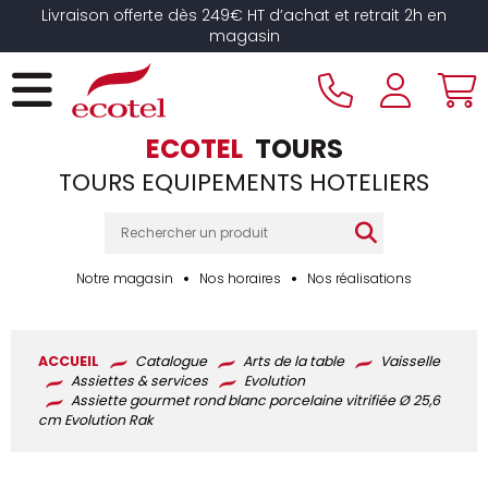
Panneau de gestion des cookies
Livraison offerte dès 249€ HT d’achat et retrait 2h en
magasin
ECOTEL
TOURS
TOURS EQUIPEMENTS HOTELIERS
Notre magasin
Nos horaires
Nos réalisations
ACCUEIL
Catalogue
Arts de la table
Vaisselle
Assiettes & services
Evolution
Assiette gourmet rond blanc porcelaine vitrifiée Ø 25,6
cm Evolution Rak