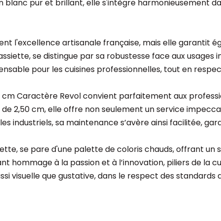
n blanc pur et brillant, elle s'intègre harmonieusement 
nt l'excellence artisanale française, mais elle garantit é
assiette, se distingue par sa robustesse face aux usages i
pensable pour les cuisines professionnelles, tout en respe
8 cm Caractère Revol convient parfaitement aux professio
 de 2,50 cm, elle offre non seulement un service impecc
s industriels, sa maintenance s’avère ainsi facilitée, gar
ssiette, se pare d'une palette de coloris chauds, offrant u
nt hommage à la passion et à l’innovation, piliers de la c
ssi visuelle que gustative, dans le respect des standards 