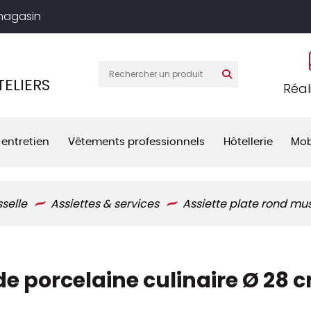
 magasin
ELIERS
Réal
 entretien
Vêtements professionnels
Hôtellerie
Mob
sselle
Assiettes & services
Assiette plate rond mu
e porcelaine culinaire Ø 28 