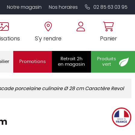
Notre magasin
Nos horaires
02 85 63 03 95
isations
S'y rendre
Panier
Retrait 2h
Produits
ilier
Promotions
en magasin
vert
scade porcelaine culinaire Ø 28 cm Caractère Revol
cm