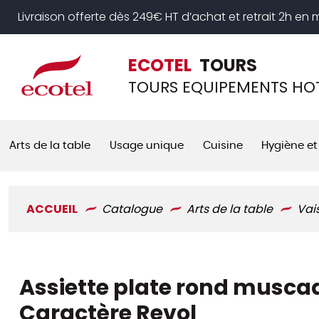
Panneau de gestion des cookies
Livraison offerte dès 249€ HT d’achat et retrait 2h en
ECOTEL
TOURS
TOURS EQUIPEMENTS HOT
Arts de la table
Usage unique
Cuisine
Hygiène et
ACCUEIL
Catalogue
Arts de la table
Vai
Assiette plate rond muscad
Caractère Revol