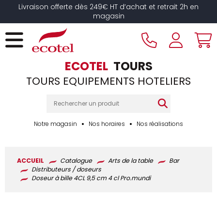
Panneau de gestion des cookies
Livraison offerte dès 249€ HT d’achat et retrait 2h en
magasin
ECOTEL
TOURS
TOURS EQUIPEMENTS HOTELIERS
Notre magasin
Nos horaires
Nos réalisations
ACCUEIL
Catalogue
Arts de la table
Bar
Distributeurs / doseurs
Doseur à bille 4CL 9,5 cm 4 cl Pro.mundi